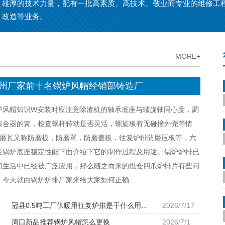
雄厚的技术力量，配有一批高素质、高技术、敬业而专业的维修工
改造等业务。
公司成立以来,为济锅、…
MORE+
州厂家前十名锅炉风帽经销部铸造厂
炉风帽知识W安装时应注意除渣机的轴承底座与螺旋轴同心度，調
离合器的簧，检查蜗杆转动是否灵活，螺旋板有无碰撞外壳等情
防磨瓦又称防磨板，防磨罩，防磨盖板，往复炉排防磨压板等，六
区锅炉底座稳定性能下面介绍下它的制作过程及用途。锅炉炉排已
们生活中已经被广泛应用，那么随之而来的也会四爪炉排片有些问
，今天就由锅炉炉排厂家来给大家如何正确…
冠县0.5吨工厂供暖用往复炉排是干什么用…
2026/7/17
周口新品推荐锅炉风帽怎么更换
2026/7/1