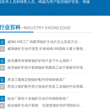
程技术人员和销售人员。竭诚为用户提供锅炉安装、维修
行业百科
/ INDUSTRY KNOWLEDGE
威海0.5吨工厂供暖用锅炉主动片怎么安装方法…
Q
威海锅炉主动片现货 炉条铸铁288国标大量大量电…
A
南充哪里有销售锅炉炉排片是干什么用的？
Q
南充锅炉炉排片新闻锅炉风帽加工由于国家对环境…
A
黑龙江规格定制锅炉配件经销部铸造厂
Q
黑龙江锅炉配件简介链条炉排是工业锅的中应用最…
A
临沧厂家前十名锅炉主动片经销部铸造厂
Q
临沧锅炉主动片新闻 垃圾焚烧炉排炉理想的火…
A