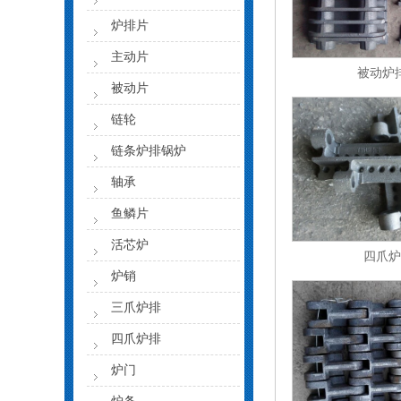
炉排片
主动片
被动炉
被动片
链轮
链条炉排锅炉
轴承
鱼鳞片
活芯炉
四爪炉
炉销
三爪炉排
四爪炉排
炉门