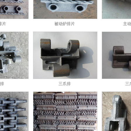
排片
被动炉排片
主
排
三爪排
三