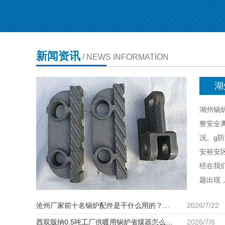
新闻资讯
/ NEWS INFORMATION
湖
湖州锅
整安全
况。g
安裕安
经在我
题出现
沧州厂家前十名锅炉配件是干什么用的？…
2026/7/22
西双版纳0.5吨工厂供暖用锅炉省煤器怎么…
2026/7/6