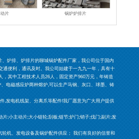
主动片
锅炉炉排片
、炉排、炉排片的聊城锅炉配件厂家，我公司位于国内
南，交通便利，通讯及时。我公司始建于一九九一年，具有十
5人，其中工程技术人员26人，固定资产960万元，年铸造
冲天炉、电磁感应炉两种熔炉,可以生产马钢、灰口、球墨、铸
配件,发电机线架、分离爪等配件!我厂愿意为广大用户提供
;小主动片;大小链轮;刮板;链节;炉门;销子;伐门;副片;发
汽轮机、发电设备及锅炉配件供应； 我们有良好的信誉和