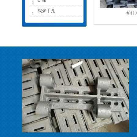
炉条
锅炉手孔
炉排