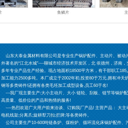
片
鱼鳞片
山东大泰金属材料有限公司是专业生产锅炉配件、主动片、被动片
外著名的“江北水城”----聊城市经济技术开发区，北 依德州，济
多年专业产品生产经验。现占地面积18500平方米，有干部职工18
加工能力2500多吨。本厂成立于2002年初,投资80于万元,拥有
钢等多类铸件!还拥有各类毛坯加工成型设备,员工60于名!
---我厂现主要生产:大小主动片、大小 链轮、刮板、链节等锅炉
高质量、低价位的产品和热情的服务!
----热烈欢迎广大用户前来洽谈、订购我厂产品! 主营产品： 大主动片
电机线架;分离爪;旋耕犁刀扣;拦牌;等各类铸件。
公司主要生产10-600吨链条炉、煤粉炉、循环流化床锅炉配件、